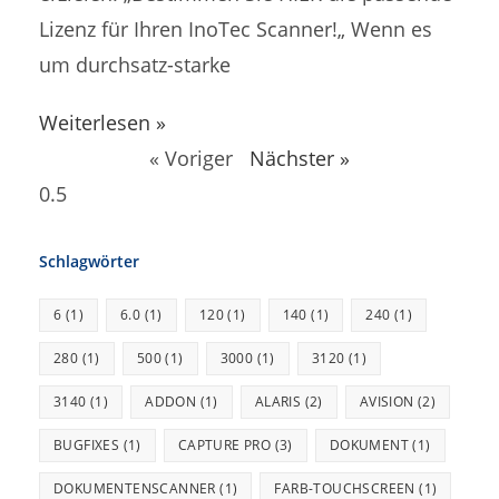
Lizenz für Ihren InoTec Scanner!„ Wenn es
um durchsatz-starke
Weiterlesen »
« Voriger
Nächster »
Schlagwörter
6
(1)
6.0
(1)
120
(1)
140
(1)
240
(1)
280
(1)
500
(1)
3000
(1)
3120
(1)
3140
(1)
ADDON
(1)
ALARIS
(2)
AVISION
(2)
BUGFIXES
(1)
CAPTURE PRO
(3)
DOKUMENT
(1)
DOKUMENTENSCANNER
(1)
FARB-TOUCHSCREEN
(1)