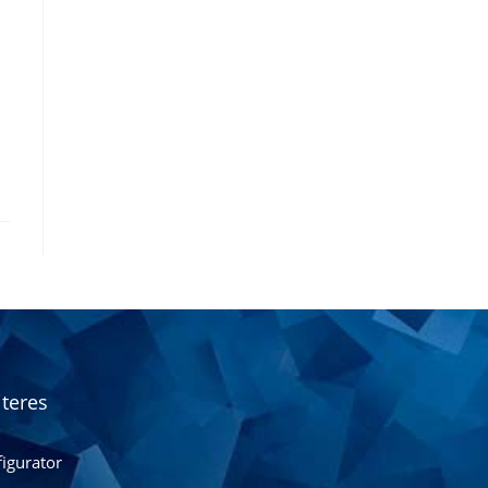
teres
igurator