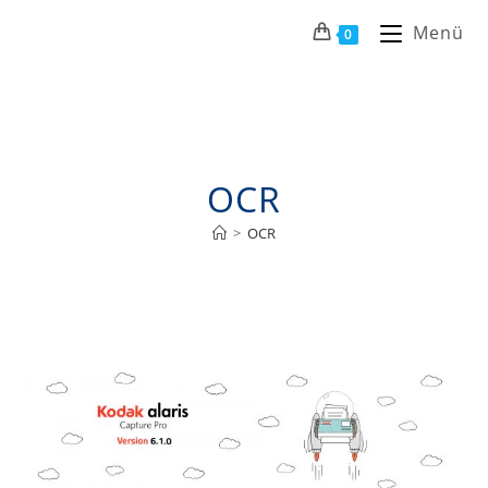
Menü
0
OCR
>
OCR