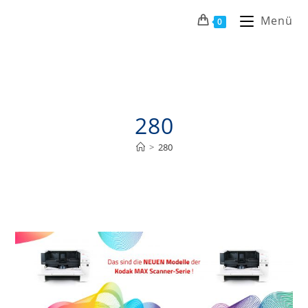
Menü
0
280
>
280