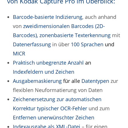
von Kodak Capture Pro im Überblick:
Barcode-basierte Indizierung
, auch anhand
von
zweidimensionalen Barcodes (2D-
Barcodes), zonenbasierte Texterkennung
mit
Datenerfassung
in über
100 Sprachen
und
MICR
Praktisch unbegrenzte Anzahl
an
Indexfeldern und Zeichen
Ausgabemaskierung
für alle
Datentypen
zur
flexiblen Neuformatierung von Daten
Zeichenersetzung zur automatischen
Korrektur typischer OCR-Fehler
und zum
Entfernen unerwünschter Zeichen
Indexausgabe als XML-Datei
– für einen