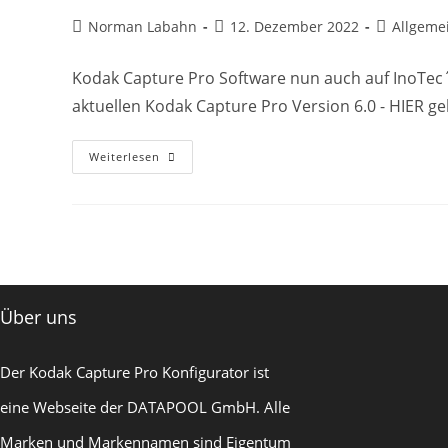
Beitrags-
Beitrag
Beitrags-
Norman Labahn
12. Dezember 2022
Allgeme
Autor:
veröffentlicht:
Kategorie:
Kodak Capture Pro Software nun auch auf InoTec
aktuellen Kodak Capture Pro Version 6.0 - HIER 
InoTec
Weiterlesen
SCAMAX
6×1
Scannerserie
Ist
KCP
Kompatibel
Über uns
Der Kodak Capture Pro Konfigurator ist
eine Webseite der
DATAPOOL GmbH
. Alle
Marken und Markennamen sind Eigentum