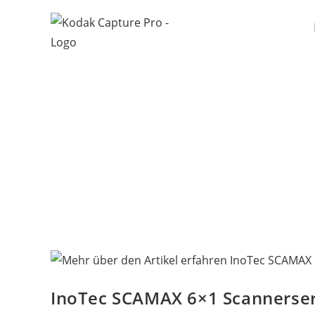
Zum
Inhalt
springen
InoTec SCAMAX 6×1 Scannerser