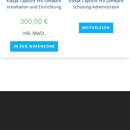
Kodak Capture Pro Software
Kodak Capture Pro Software
Installation und Einrichtung
Schulung Administrator
300,00
€
WEITERLESEN
inkl. MwSt.
IN DEN WARENKORB